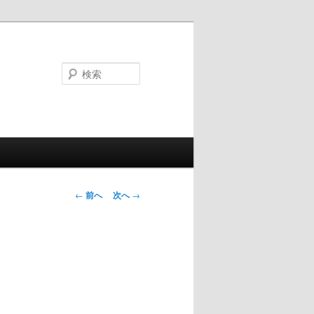
検
索
投
←
前へ
次へ
→
稿
ナ
ビ
ゲ
ー
シ
ョ