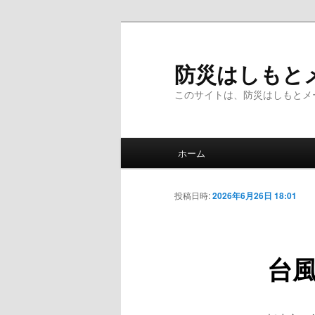
メ
イ
ン
防災はしもと
コ
このサイトは、防災はしもとメ
ン
テ
ン
メ
ツ
ホーム
イ
へ
ン
移
メ
投稿日時:
2026年6月26日 18:01
動
ニ
ュ
ー
台