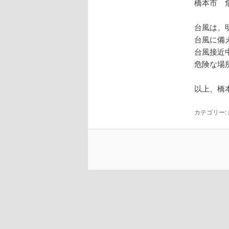
橋本市 
台風は、
台風に備
台風接近
危険な場
以上、橋
カテゴリー: