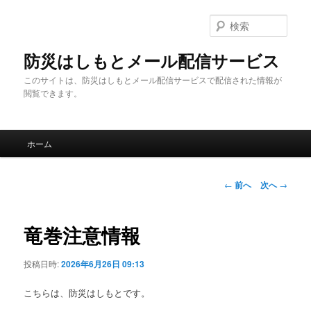
メ
イ
検
ン
索
コ
防災はしもとメール配信サービス
ン
このサイトは、防災はしもとメール配信サービスで配信された情報が
テ
閲覧できます。
ン
ツ
へ
メ
移
ホーム
イ
動
ン
メ
投
←
前へ
次へ
→
ニ
稿
ュ
ナ
ー
ビ
竜巻注意情報
ゲ
ー
投稿日時:
2026年6月26日 09:13
シ
ョ
こちらは、防災はしもとです。
ン