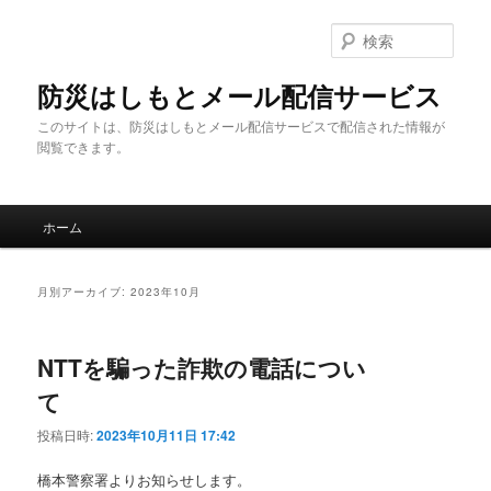
メ
サ
イ
ブ
検
ン
コ
索
コ
ン
防災はしもとメール配信サービス
ン
テ
このサイトは、防災はしもとメール配信サービスで配信された情報が
テ
ン
閲覧できます。
ン
ツ
ツ
へ
へ
移
メ
移
動
ホーム
イ
動
ン
メ
月別アーカイブ:
2023年10月
ニ
ュ
ー
NTTを騙った詐欺の電話につい
て
投稿日時:
2023年10月11日 17:42
橋本警察署よりお知らせします。