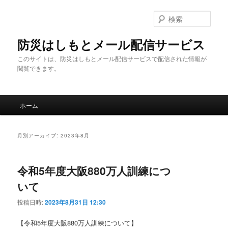
メ
サ
イ
ブ
検
ン
コ
索
コ
ン
防災はしもとメール配信サービス
ン
テ
このサイトは、防災はしもとメール配信サービスで配信された情報が
テ
ン
閲覧できます。
ン
ツ
ツ
へ
へ
移
メ
移
動
ホーム
イ
動
ン
メ
月別アーカイブ:
2023年8月
ニ
ュ
ー
令和5年度大阪880万人訓練につ
いて
投稿日時:
2023年8月31日 12:30
【令和5年度大阪880万人訓練について】