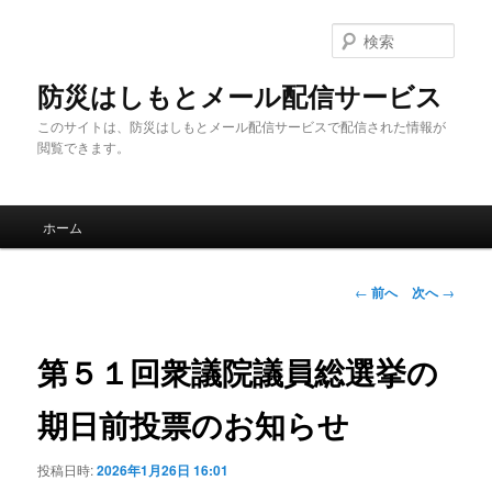
メ
イ
検
ン
索
コ
防災はしもとメール配信サービス
ン
このサイトは、防災はしもとメール配信サービスで配信された情報が
テ
閲覧できます。
ン
ツ
へ
メ
移
ホーム
イ
動
ン
メ
投
←
前へ
次へ
→
ニ
稿
ュ
ナ
ー
ビ
第５１回衆議院議員総選挙の
ゲ
ー
期日前投票のお知らせ
シ
ョ
投稿日時:
2026年1月26日 16:01
ン