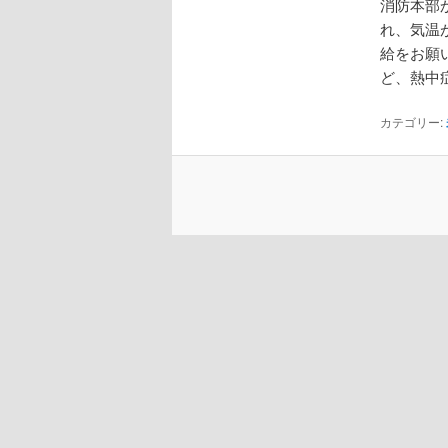
消防本部
れ、気温
給をお願
ど、熱中
カテゴリー: