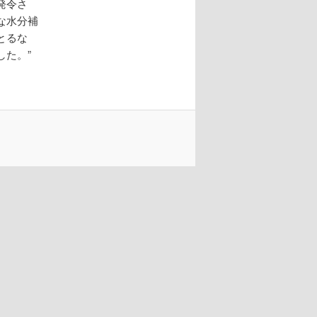
発令さ
ン
な水分補
とるな
た。”