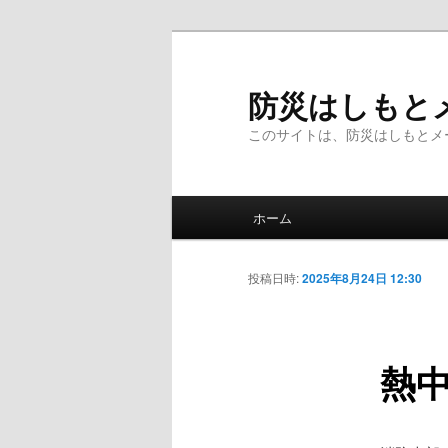
メ
イ
ン
防災はしもと
コ
このサイトは、防災はしもとメ
ン
テ
ン
メ
ツ
ホーム
イ
へ
ン
移
メ
投稿日時:
2025年8月24日 12:30
動
ニ
ュ
ー
熱