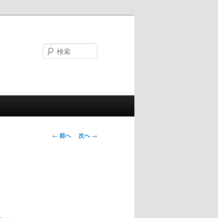
検
索
投
←
前へ
次へ
→
稿
ナ
ビ
ゲ
ー
シ
ョ