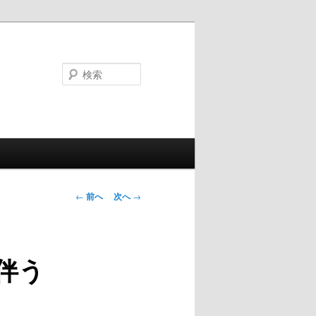
検
索
投
←
前へ
次へ
→
稿
ナ
ビ
伴う
ゲ
ー
シ
ョ