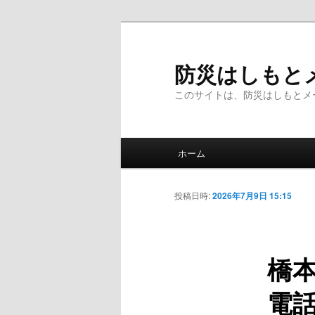
メ
イ
ン
防災はしもと
コ
このサイトは、防災はしもとメ
ン
テ
ン
メ
ツ
ホーム
イ
へ
ン
移
メ
投稿日時:
2026年7月9日 15:15
動
ニ
ュ
ー
橋
電