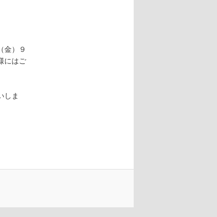
ン
（金）９
様にはご
いしま